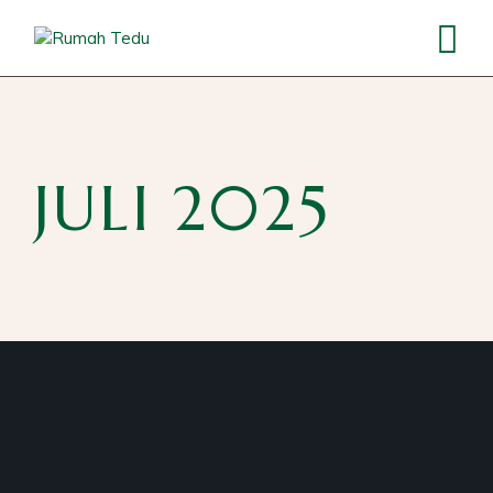
Skip
to
the
content
JULI 2025